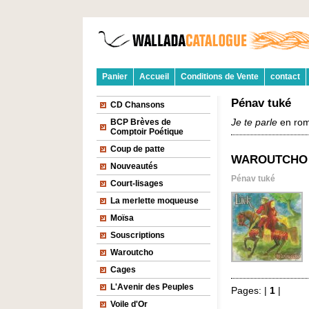
Panier
Accueil
Conditions de Vente
contact
Pénav tuké
CD Chansons
BCP Brèves de
Je te parle
en rom
Comptoir Poétique
Coup de patte
WAROUTCHO
Nouveautés
Pénav tuké
Court-lisages
La merlette moqueuse
Moïsa
Souscriptions
Waroutcho
Cages
L'Avenir des Peuples
Pages: |
1
|
Voile d'Or